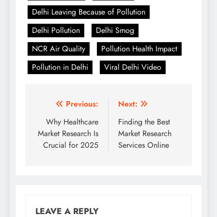
Delhi Leaving Because of Pollution
Delhi Pollution
Delhi Smog
NCR Air Quality
Pollution Health Impact
Pollution in Delhi
Viral Delhi Video
Post
Previous:
Next:
navigation
Why Healthcare
Finding the Best
Market Research Is
Market Research
Crucial for 2025
Services Online
LEAVE A REPLY