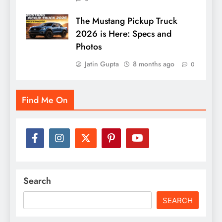
The Mustang Pickup Truck
2026 is Here: Specs and
Photos
Jatin Gupta
8 months ago
0
Find Me On
Search
SEARCH