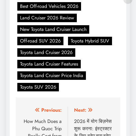
Best Off-road Vehicles 2026
Land Cruiser 2026 Review
New Toyota Land Cruiser Launch
Off-road SUV 2026
Toyota Hybrid SUV
Toyota Land Cruiser 2026
Toyota Land Cruiser Features
Toyota Land Cruiser Price India
Toyota SUV 2026
Post
Previous:
Next:
navigation
How Much Does a
2026 में योग बिज़नेस
Phu Quoc Trip
शुरू करना: इंस्ट्रक्टर
Really Cost from
के लिए स्टेप-बाय-स्टेप