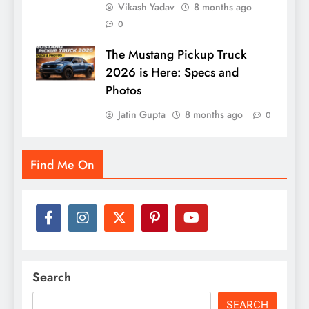
Vikash Yadav
8 months ago
0
The Mustang Pickup Truck
2026 is Here: Specs and
Photos
Jatin Gupta
8 months ago
0
Find Me On
Search
SEARCH