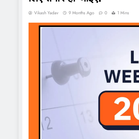
Vikash Yadav
9 Months Ago
0
1 Mins