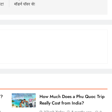
ेट!
मॉडर्न पॉवर से!
ं?
How Much Does a Phu Quoc Trip
Really Cost from India?
Vikash Yadav
8 months ago
0
0