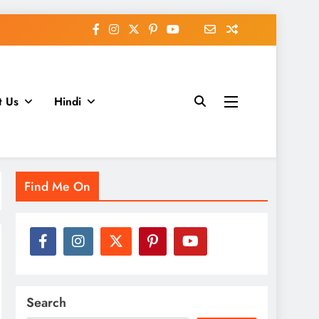
t Us
Hindi
Find Me On
Search